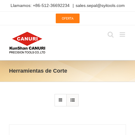
Saltar
Llamamos: +86-512-36692234
|
sales.sepal@syitools.com
al
contenido
OFERTA
Herramientas de Corte