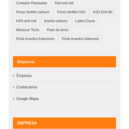
Cortador Planeador
Flat end mill
Fresa Vertifal carburo
Fresa Vertifal HSS
HSS Drill Bit
HSS end mill
Inserto carburo
Lathe Chuck
Measure Tools
Plato de torno
Porta Insertos Exteriores
Porta Insertos Interiores
Empresa
Empresa
Contáctenos
Google Mapa
EMPRESA