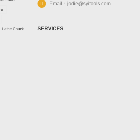
Email：jodie@syitools.com
ro
SERVICES
Lathe Chuck