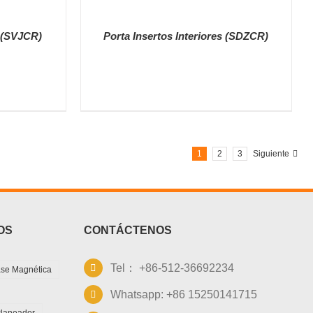
s (SVJCR)
Porta Insertos Interiores (SDZCR)
DETALLES
1
2
3
Siguiente
OS
CONTÁCTENOS
Tel： +86-512-36692234
se Magnética
Whatsapp: +86 15250141715
Planeador