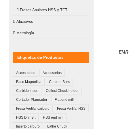
Fresas Anulares HSS y TCT
Abrasivos
Metrología
EMR3
Etiquetas de Productos
Accessories
Accessorios
Base Magnética
Carbide Burs
Carbide Insert
Collect Chuck holder
Cortador Planeador
Flat end mill
Fresa Vertifal carburo
Fresa Vertifal HSS
HSS Drill Bit
HSS end mill
Inserto carburo
Lathe Chuck