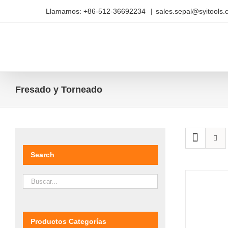
Saltar
Llamamos: +86-512-36692234
|
sales.sepal@syitools
al
contenido
Fresado y Torneado
Search
Productos Categorías