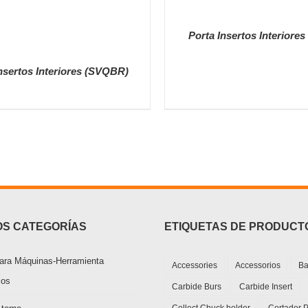
Porta Insertos Interiore
nsertos Interiores (SVQBR)
DETALLES
DETALLES
S CATEGORÍAS
ETIQUETAS DE PRODUCT
ara Máquinas-Herramienta
Accessories
Accessorios
Ba
ios
Carbide Burs
Carbide Insert
Collect Chuck holder
Cortador 