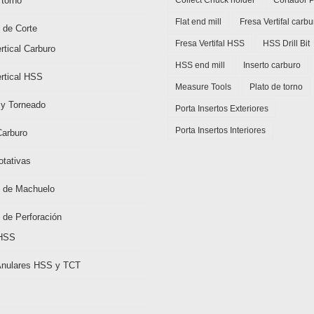
 torno
Flat end mill
Fresa Vertifal carbu
 de Corte
Fresa Vertifal HSS
HSS Drill Bit
rtical Carburo
HSS end mill
Inserto carburo
rtical HSS
Measure Tools
Plato de torno
 y Torneado
Porta Insertos Exteriores
Porta Insertos Interiores
Carburo
tativas
 de Machuelo
 de Perforación
HSS
Anulares HSS y TCT