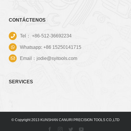
CONTÁCTENOS
Tel： +86-512-36692234
Whatsapp: +86 15250141715
Email：jodie@syitools.com
SERVICES
© Copyright 2013 KUNSHAN CANURI PRECISION TOOLS CO.,LTD
Facebook
Instagram
Twitter
YouTube