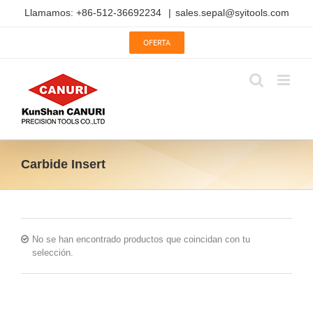
Saltar
Llamamos: +86-512-36692234
|
sales.sepal@syitools.com
al
contenido
OFERTA
Carbide Insert
No se han encontrado productos que coincidan con tu
selección.