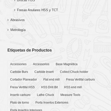
Brocas HSS
Fresas Anulares HSS y TCT
Abrasivos
Metrología
Etiquetas de Productos
Accessories
Accessorios
Base Magnética
Carbide Burs
Carbide Insert
Collect Chuck holder
Cortador Planeador
Flat end mill
Fresa Vertifal carburo
Fresa Vertifal HSS
HSS Drill Bit
HSS end mill
Inserto carburo
Lathe Chuck
Measure Tools
Plato de torno
Porta Insertos Exteriores
Porta Insertos Interiores