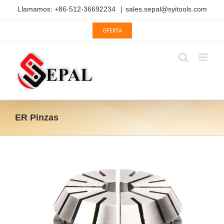
Saltar
Llamamos: +86-512-36692234
|
sales.sepal@syitools.com
al
contenido
OFERTA
ER Pinzas