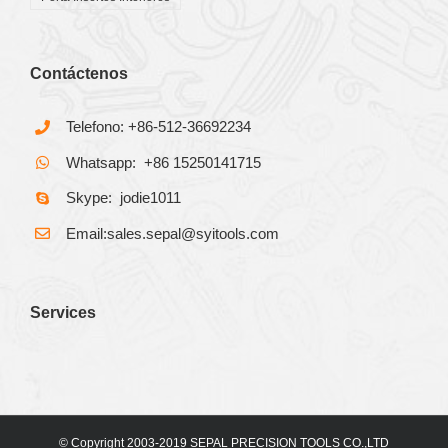
Contáctenos
Telefono: +86-512-36692234
Whatsapp: +86 15250141715
Skype: jodie1011
Email:sales.sepal@syitools.com
Services
© Copyright 2003-2019 SEPAL PRECISION TOOLS CO.,LTD