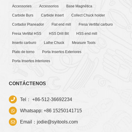
Accessories
Accessorios
Base Magnética
Carbide Burs
Carbide Insert
Collect Chuck holder
Cortador Planeador
Flat end mill
Fresa Vertifal carburo
Fresa Vertifal HSS
HSS Drill Bit
HSS end mill
Inserto carburo
Lathe Chuck
Measure Tools
Plato de torno
Porta Insertos Exteriores
Porta Insertos Interiores
CONTÁCTENOS
Tel： +86-512-36692234
Whatsapp: +86 15250141715
Email：jodie@syitools.com