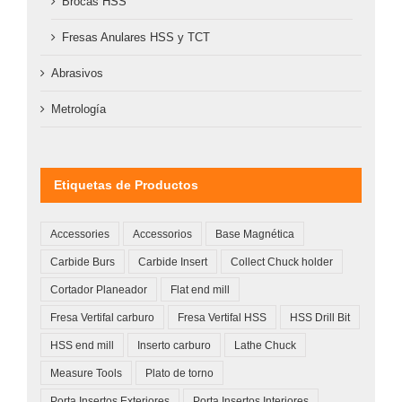
Brocas HSS
Fresas Anulares HSS y TCT
Abrasivos
Metrología
Etiquetas de Productos
Accessories
Accessorios
Base Magnética
Carbide Burs
Carbide Insert
Collect Chuck holder
Cortador Planeador
Flat end mill
Fresa Vertifal carburo
Fresa Vertifal HSS
HSS Drill Bit
HSS end mill
Inserto carburo
Lathe Chuck
Measure Tools
Plato de torno
Porta Insertos Exteriores
Porta Insertos Interiores