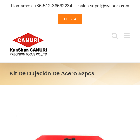
Saltar
Llamamos: +86-512-36692234
|
sales.sepal@syitools.com
al
contenido
OFERTA
Kit De Dujeción De Acero 52pcs