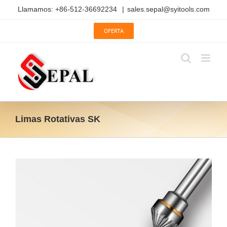
Saltar
Llamamos: +86-512-36692234
|
sales.sepal@syitools.com
al
contenido
OFERTA
Limas Rotativas SK