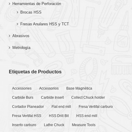
Herramientas de Perforación
Brocas HSS
Fresas Anulares HSS y TCT
Abrasivos
Metrología
Etiquetas de Productos
Accessories
Accessorios
Base Magnética
Carbide Burs
Carbide Insert
Collect Chuck holder
Cortador Planeador
Flat end mill
Fresa Vertifal carburo
Fresa Vertifal HSS
HSS Drill Bit
HSS end mill
Inserto carburo
Lathe Chuck
Measure Tools