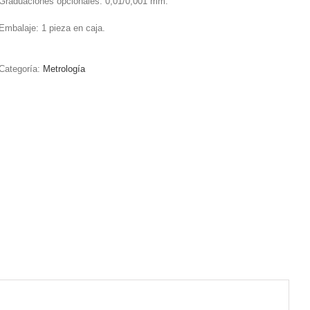
Graduaciones opcionales: 0,01/0,001 mm.
Embalaje: 1 pieza en caja.
Categoría:
Metrología