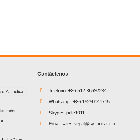
Contáctenos
Telefono: +86-512-36692234
se Magnética
Whatsapp: +86 15250141715
Planeador
Skype: jodie1011
ro
Email:sales.sepal@syitools.com
Lathe Chuck