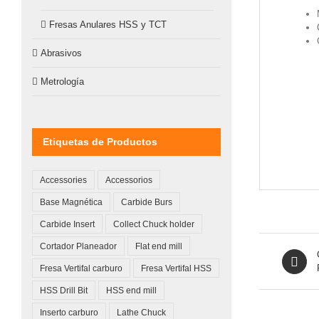
Fresas Anulares HSS y TCT
Abrasivos
Metrología
Etiquetas de Productos
Accessories
Accessorios
Base Magnética
Carbide Burs
Carbide Insert
Collect Chuck holder
Cortador Planeador
Flat end mill
Fresa Vertifal carburo
Fresa Vertifal HSS
HSS Drill Bit
HSS end mill
Inserto carburo
Lathe Chuck