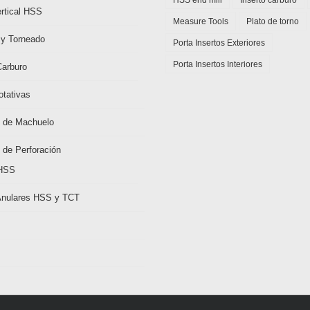
rtical HSS
Measure Tools
Plato de torno
 y Torneado
Porta Insertos Exteriores
Porta Insertos Interiores
Carburo
tativas
 de Machuelo
 de Perforación
HSS
Anulares HSS y TCT