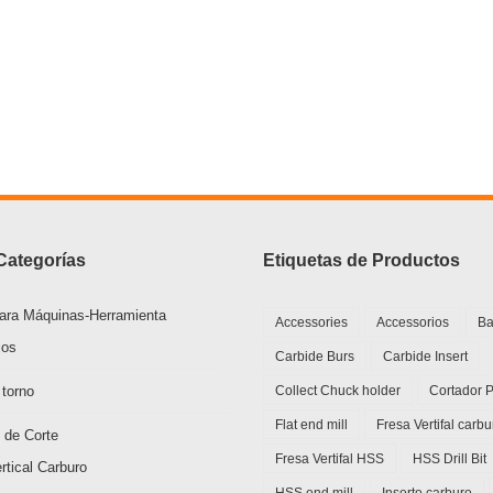
Categorías
Etiquetas de Productos
ara Máquinas-Herramienta
Accessories
Accessorios
Ba
ios
Carbide Burs
Carbide Insert
 torno
Collect Chuck holder
Cortador 
Flat end mill
Fresa Vertifal carbu
 de Corte
Fresa Vertifal HSS
HSS Drill Bit
rtical Carburo
HSS end mill
Inserto carburo