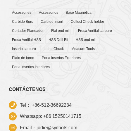
Accessories
Accessorios
Base Magnética
Carbide Burs
Carbide Insert
Collect Chuck holder
Cortador Planeador
Flat end mill
Fresa Vertifal carburo
Fresa Vertifal HSS
HSS Drill Bit
HSS end mill
Inserto carburo
Lathe Chuck
Measure Tools
Plato de torno
Porta Insertos Exteriores
Porta Insertos Interiores
CONTÁCTENOS
Tel： +86-512-36692234
Whatsapp: +86 15250141715
Email：jodie@syitools.com