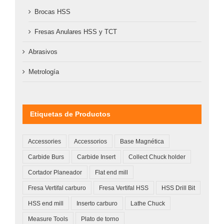
Brocas HSS
Fresas Anulares HSS y TCT
Abrasivos
Metrología
Etiquetas de Productos
Accessories
Accessorios
Base Magnética
Carbide Burs
Carbide Insert
Collect Chuck holder
Cortador Planeador
Flat end mill
Fresa Vertifal carburo
Fresa Vertifal HSS
HSS Drill Bit
HSS end mill
Inserto carburo
Lathe Chuck
Measure Tools
Plato de torno