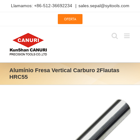
Saltar
Llamamos: +86-512-36692234
|
sales.sepal@syitools.com
al
contenido
OFERTA
Alumínio Fresa Vertical Carburo 2Flautas
HRC55